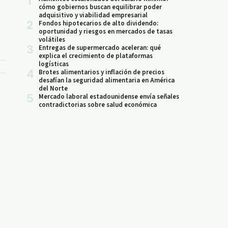
1
cómo gobiernos buscan equilibrar poder
adquisitivo y viabilidad empresarial
2
Fondos hipotecarios de alto dividendo:
oportunidad y riesgos en mercados de tasas
volátiles
3
Entregas de supermercado aceleran: qué
explica el crecimiento de plataformas
logísticas
4
Brotes alimentarios y inflación de precios
desafían la seguridad alimentaria en América
del Norte
5
Mercado laboral estadounidense envía señales
contradictorias sobre salud económica