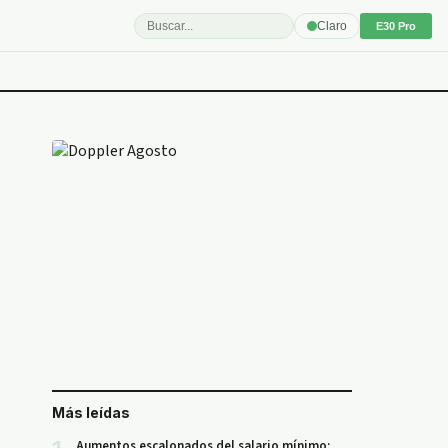
Claro
E30 Pro
Más leídas
Aumentos escalonados del salario mínimo: