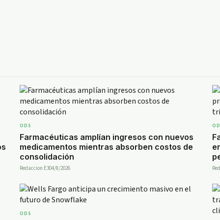
ODS
O
Farmacéuticas amplían ingresos con nuevos
F
os
medicamentos mientras absorben costos de
e
consolidación
p
Redaccion E30
4/8/2026
Red
ODS