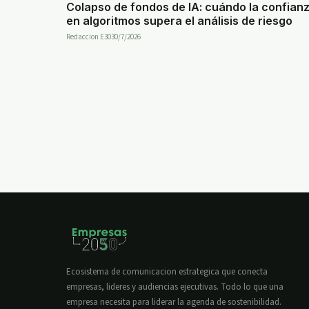
Colapso de fondos de IA: cuándo la confian
en algoritmos supera el análisis de riesgo
Redaccion E30
30/7/2026
Ecosistema de comunicacion estrategica que conecta
empresas, lideres y audiencias ejecutivas. Todo lo que una
empresa necesita para liderar la agenda de sostenibilidad.