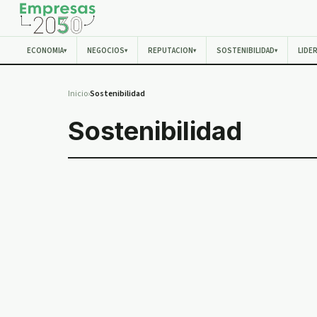
ECONOMIA
NEGOCIOS
REPUTACION
SOSTENIBILIDAD
LIDE
▾
▾
▾
▾
Inicio
›
Sostenibilidad
Sostenibilidad