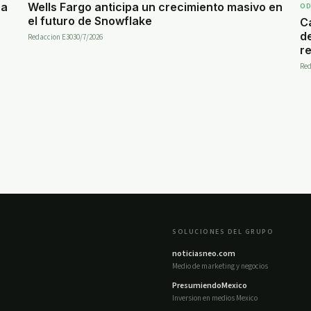
za
Wells Fargo anticipa un crecimiento masivo en
O
el futuro de Snowflake
C
de
Redaccion E30
30/7/2026
r
Red
SOLUCIONES DEL GRUPO
noticiasneo.com
Medio de marketing y negocios
PresumiendoMexico
Inversion en medios Mexico