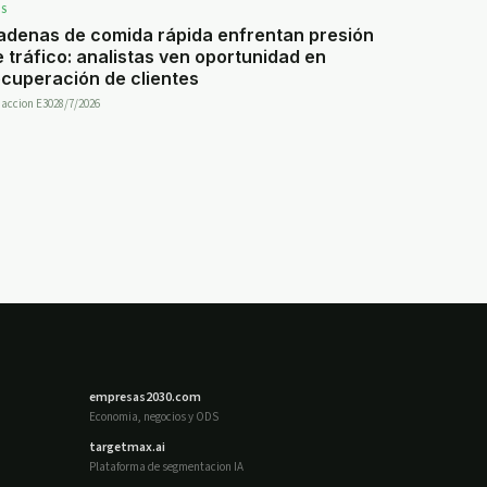
DS
adenas de comida rápida enfrentan presión
 tráfico: analistas ven oportunidad en
ecuperación de clientes
accion E30
28/7/2026
empresas2030.com
Economia, negocios y ODS
targetmax.ai
Plataforma de segmentacion IA