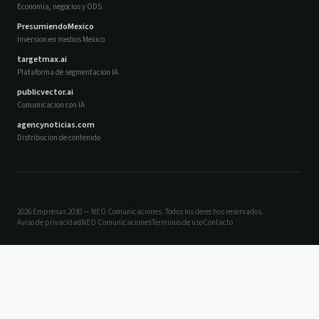
Economia, negocios y ODS
PresumiendoMexico
Inversion en medios Mexico
targetmax.ai
Plataforma de segmentacion IA
publicvector.ai
Comunicacion con IA
agencynoticias.com
Distribucion de contenido
2026 Empresas 2030 — NEO Comunicaciones. Todos los derechos reservados.
Aviso de privacidad
NEO Comunicaciones
Terminos de uso
Contacto